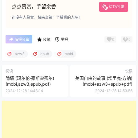
点点赞赏，手留余香
给TA打赏
还没有人赞赏，快来当第一个赞赏的人吧！
0
0
海报分享
收藏
举报
azw3
epub
mobi
悦读
悦读
隐墙 (玛尔伦·豪斯霍费尔)
美国自由的故事 (埃里克·方纳)
(mobi,azw3,epub,pdf)
(mobi+azw3+epub+pdf)
2024-12-28 14:43:14
2024-12-28 14:53:56