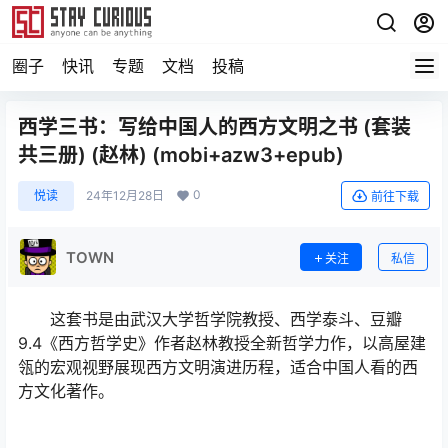
圈子
快讯
专题
文档
投稿
西学三书：写给中国人的西方文明之书 (套装
共三册) (赵林) (mobi+azw3+epub)
0
悦读
24年12月28日
前往下载
TOWN
关注
私信
这套书是由武汉大学哲学院教授、西学泰斗、豆瓣
9.4《西方哲学史》作者赵林教授全新哲学力作，以高屋建
瓴的宏观视野展现西方文明演进历程，适合中国人看的西
方文化著作。