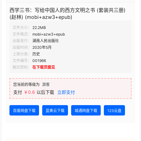
西学三书：写给中国人的西方文明之书 (套装共三册)
(赵林) (mobi+azw3+epub)
文件大小：
22.2MB
文件格式：
mobi+azw3+epub
出版发行：
湖南人民出版社
出版时间：
2020年5月
上架分类：
历史
文件编号：
001966
解压密码：
在下载页面见
您当前的等级为
游客
支付
￥0.6
以后下载
立即支付
百度网盘下载
蓝奏云下载
城通网盘下载
123云盘