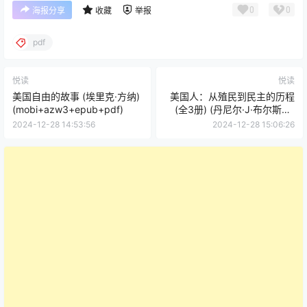
0
0
海报分享
收藏
举报
pdf
悦读
悦读
美国自由的故事 (埃里克·方纳)
美国人：从殖民到民主的历程
(mobi+azw3+epub+pdf)
(全3册) (丹尼尔·J·布尔斯廷)
(mobi+azw3+epub)
2024-12-28 14:53:56
2024-12-28 15:06:26