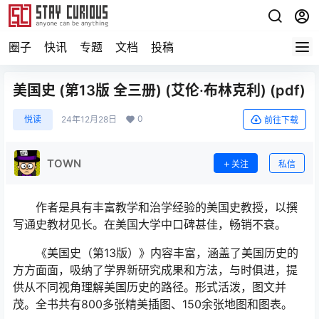
圈子
快讯
专题
文档
投稿
美国史 (第13版 全三册) (艾伦·布林克利) (pdf)
0
悦读
24年12月28日
前往下载
TOWN
关注
私信
作者是具有丰富教学和治学经验的美国史教授，以撰
写通史教材见长。在美国大学中口碑甚佳，畅销不衰。
《美国史（第13版）》内容丰富，涵盖了美国历史的
方方面面，吸纳了学界新研究成果和方法，与时俱进，提
供从不同视角理解美国历史的路径。形式活泼，图文并
茂。全书共有800多张精美插图、150余张地图和图表。