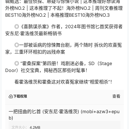
辑甄选：最佳侦探、悬疑与惊悚小说 | 这本推理好想读海
外榜NO.2 | 这本推理了不起！海外榜NO.2 | 周刊文春推理
BEST10海外榜NO.2 | 本格推理BEST10海外榜NO.3
◎《喜鹊谋杀案》作者，2024年图书馆匕首奖获得者
安东尼·霍洛维茨最新畅销书
◎一部被诟病的惊悚舞台剧，两个随时 拆伙的欢喜冤
家，三重环环相扣的凶残命案
◎ “霍桑探案”第四册！戏剧迷必备，SD（Stage
Door）社交宝典，揭秘西区那些时髦事！
看霍洛维茨和霍桑这对欢喜冤家继续“相爱相杀”！
查看
下载权限
一把扭曲的匕首 (安东尼·霍洛维茨) (mobi+azw3+epu
b)
文件大小：
4.2MB