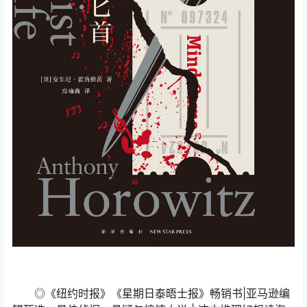
◎《纽约时报》《星期日泰晤士报》畅销书|亚马逊编