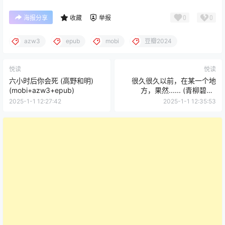
0
0
海报分享
收藏
举报
azw3
epub
mobi
豆瓣2024
悦读
悦读
六小时后你会死 (高野和明)
很久很久以前，在某一个地
(mobi+azw3+epub)
方，果然...... (青柳碧人)
(mobi+azw3+epub)
2025-1-1 12:27:42
2025-1-1 12:35:53