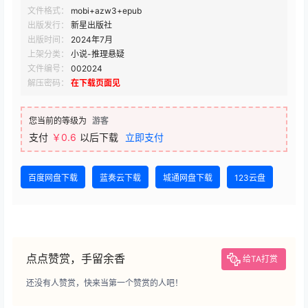
文件格式：
mobi+azw3+epub
出版发行：
新星出版社
出版时间：
2024年7月
上架分类：
小说-推理悬疑
文件编号：
002024
解压密码：
在下载页面见
您当前的等级为
游客
支付
￥0.6
以后下载
立即支付
百度网盘下载
蓝奏云下载
城通网盘下载
123云盘
点点赞赏，手留余香
给TA打赏
还没有人赞赏，快来当第一个赞赏的人吧！