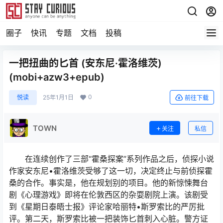
圈子
快讯
专题
文档
投稿
一把扭曲的匕首 (安东尼·霍洛维茨)
(mobi+azw3+epub)
0
悦读
25年1月1日
前往下载
TOWN
关注
私信
在连续创作了三部“霍桑探案”系列作品之后，侦探小说
作家安东尼•霍洛维茨受够了这一切，决定终止与前侦探霍
桑的合作。事实是，他在规划别的项目。他的新惊悚舞台
剧《心理游戏》即将在伦敦西区的杂耍剧院上演。该剧受
到《星期日泰晤士报》评论家哈丽特•斯罗索比的严厉批
评。第二天，斯罗索比被一把装饰匕首刺入心脏。警方证