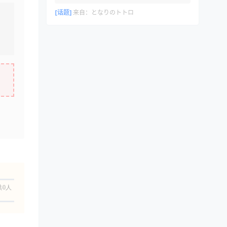
[话题]
来自：
となりのトトロ
共0人