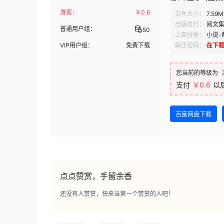
游客：
￥
0.6
文件大小：
7.59M
出版发行：
阅文
普通用户组：
50
上架分类：
小说-
VIP用户组：
免费下载
解压密码：
在下
您当前的等级为
支付
￥0.6
以
百度网盘下载
点点赞赏，手留余香
还没有人赞赏，快来当第一个赞赏的人吧！