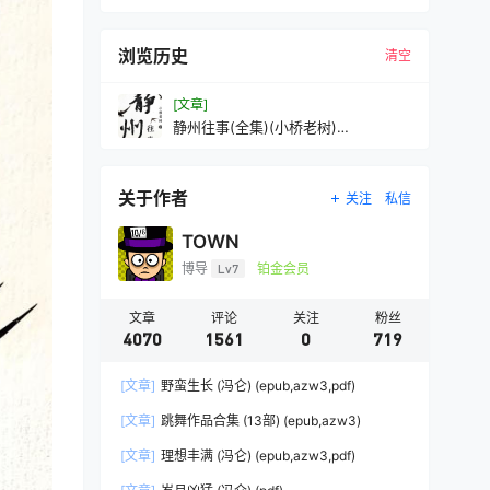
浏览历史
清空
[文章]
静州往事(全集)(小桥老树)
(mobi+azw3+epub
关于作者
关注
私信
TOWN
博导
Lv7
铂金会员
文章
评论
关注
粉丝
4070
1561
0
719
[文章]
野蛮生长 (冯仑) (epub,azw3,pdf)
[文章]
跳舞作品合集 (13部) (epub,azw3)
[文章]
理想丰满 (冯仑) (epub,azw3,pdf)