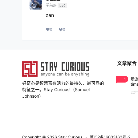
学前班
Lv0
zan
0
0
文章聚合
1
最强
好奇心是智慧富有活力的最持久、最可靠的
tim
特征之一。Stay Curious!（Samuel
22
Johnson）
Copyright © 2026
Stay Curious
・
蒙ICP备16003162号-2