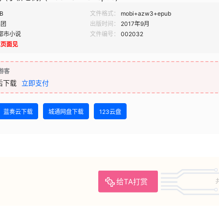
B
文件格式：
mobi+azw3+epub
集团
出版时间：
2017年9月
都市小说
文件编号：
002032
载页面见
游客
后下载
立即支付
蓝奏云下载
城通网盘下载
123云盘
给TA打赏