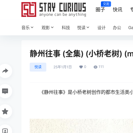
交流
圈子
快讯
音乐
观影
科技
悦读
设计
办公
G
静州往事 (全集) (小桥老树) (mo
0
111
悦读
25年1月1日
《静州往事》是小桥老树创作的都市生活类