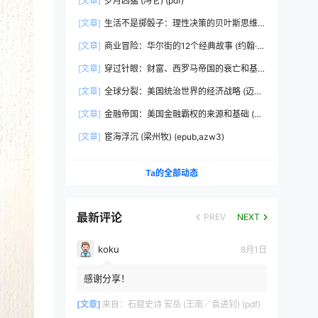
[文章]
岁月凶猛 (冯仑) (pdf)
[文章]
生活不是掷骰子：理性决策的贝叶斯思维
(刘雪峰) (epub,azw3)
[文章]
商业冒险：华尔街的12个经典故事 (约翰·布
鲁克斯) (epub,azw3,pdf)
[文章]
穿过针眼：财富、西罗马帝国的衰亡和基
督教会的形成，350~550年 (彼得·布朗)
[文章]
全球分裂：美国统治世界的经济战略 (迈克
(epub,azw3,pdf)
尔·赫德森) (pdf)
[文章]
金融帝国：美国金融霸权的来源和基础 (迈
克尔·赫德森) (epub,azw3,pdf)
[文章]
宦海浮沉 (梁州牧) (epub,azw3)
Ta的全部动态
最新评论
PREV
NEXT
koku
8月1日
感谢分享！
[文章]
来自：
石窟史诗 安岳 (王南／袁进钊) (pdf)