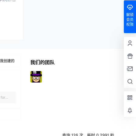
解锁
会员
权限
我创建的
我们的团队
for
查询 126 次，耗时 0.2991 秒