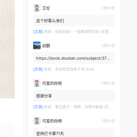
艾伦
7月31日
这个好看么亲们
[文章]
来自：
给我自由！一部美国的历史 (坎里克·方纳／埃里克·方纳) (mobi+azw3+epub)
邱鹏
7月31日
https://book.douban.com/subject/3725
8991/，人类还有希望吗
[文章]
来自：
本站帮您找电子书 2026
可爱的你称
7月31日
感谢分享
[文章]
来自：
看见孩子：洞察、共情与联结 (贝姬·肯尼迪) (mobi,azw3,epub)
可爱的你称
7月31日
坚持打卡第71天