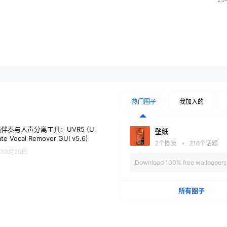
热门圈子
我加入的
伴奏与人声分离工具：UVR5 (Ul
壁纸
ate Vocal Remover GUI v5.6)
•
2
个圈友
216
个话题
年10月25日
Download 100% free wallpapers 
mobile phone screen.
所有圈子