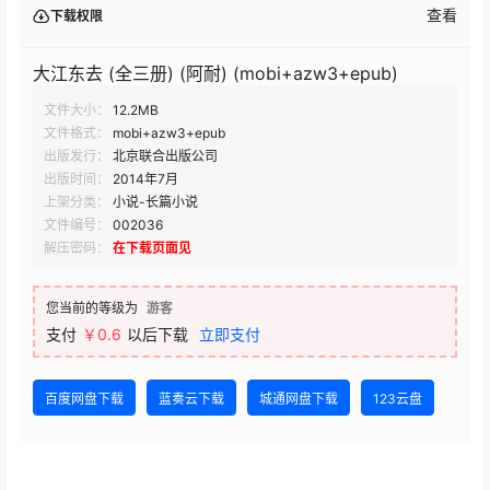
查看
下载权限
大江东去 (全三册) (阿耐) (mobi+azw3+epub)
文件大小：
12.2MB
文件格式：
mobi+azw3+epub
出版发行：
北京联合出版公司
出版时间：
2014年7月
上架分类：
小说-长篇小说
文件编号：
002036
解压密码：
在下载页面见
您当前的等级为
游客
支付
￥0.6
以后下载
立即支付
百度网盘下载
蓝奏云下载
城通网盘下载
123云盘