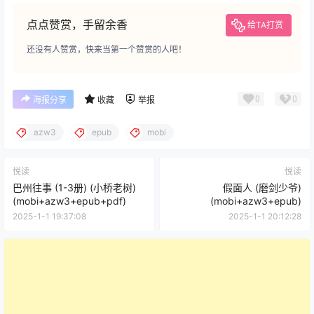
点点赞赏，手留余香
给TA打赏
还没有人赞赏，快来当第一个赞赏的人吧！
0
0
海报分享
收藏
举报
azw3
epub
mobi
悦读
悦读
巴州往事 (1-3册) (小桥老树)
假面人 (磨剑少爷)
(mobi+azw3+epub+pdf)
(mobi+azw3+epub)
2025-1-1 19:37:08
2025-1-1 20:12:28