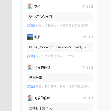
艾伦
7月31日
这个好看么亲们
[文章]
来自：
给我自由！一部美国的历史 (坎里克·方纳／埃里克·方纳) (mobi+azw3+epub)
邱鹏
7月31日
https://book.douban.com/subject/3725
8991/，人类还有希望吗
[文章]
来自：
本站帮您找电子书 2026
可爱的你称
7月31日
感谢分享
[文章]
来自：
看见孩子：洞察、共情与联结 (贝姬·肯尼迪) (mobi,azw3,epub)
可爱的你称
7月31日
坚持打卡第71天