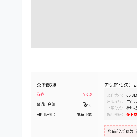
史记的读法：司马迁
下载权限
游客：
￥
0.6
文件大小：
65.3
出版发行：
广西
普通用户组：
50
上架分类：
社科-
VIP用户组：
免费下载
解压密码：
在下
您当前的等级为