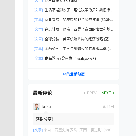
[文章]
岁月凶猛 (冯仑) (pdf)
[文章]
生活不是掷骰子：理性决策的贝叶斯思维
(刘雪峰) (epub,azw3)
[文章]
商业冒险：华尔街的12个经典故事 (约翰·布
鲁克斯) (epub,azw3,pdf)
[文章]
穿过针眼：财富、西罗马帝国的衰亡和基
督教会的形成，350~550年 (彼得·布朗)
[文章]
全球分裂：美国统治世界的经济战略 (迈克
(epub,azw3,pdf)
尔·赫德森) (pdf)
[文章]
金融帝国：美国金融霸权的来源和基础 (迈
克尔·赫德森) (epub,azw3,pdf)
[文章]
宦海浮沉 (梁州牧) (epub,azw3)
Ta的全部动态
最新评论
PREV
NEXT
koku
8月1日
感谢分享！
[文章]
来自：
石窟史诗 安岳 (王南／袁进钊) (pdf)