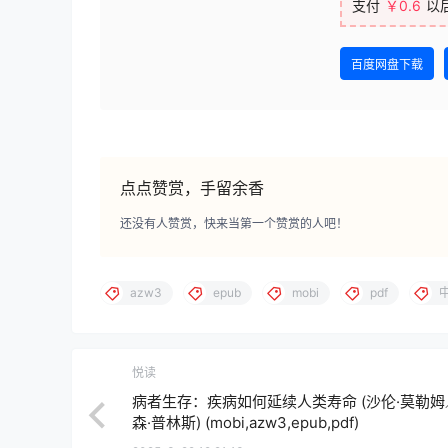
支付
￥0.6
以
百度网盘下载
点点赞赏，手留余香
还没有人赞赏，快来当第一个赞赏的人吧！
azw3
epub
mobi
pdf
悦读
病者生存：疾病如何延续人类寿命 (沙伦·莫勒
森·普林斯) (mobi,azw3,epub,pdf)