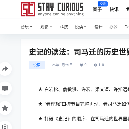
交流
圈子
快讯
音乐
观影
科技
悦读
设计
办公
G
史记的读法：司马迁的历史世界 (杨照)
0
119
悦读
25年3月29日
★ 白岩松、俞敏洪、许宏、梁文道、许知远
★ “看理想”口碑节目完整再现，看司马迁
★ 打破《史记》的顺序，在司马迁的世界里