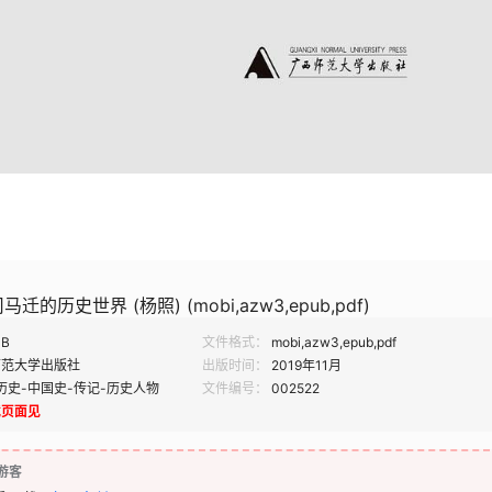
的历史世界 (杨照) (mobi,azw3,epub,pdf)
MB
文件格式：
mobi,azw3,epub,pdf
师范大学出版社
出版时间：
2019年11月
历史-中国史-传记-历史人物
文件编号：
002522
载页面见
游客