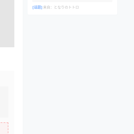
[话题]
来自：
となりのトトロ