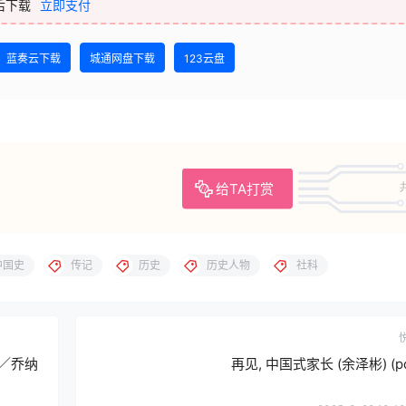
后下载
立即支付
蓝奏云下载
城通网盘下载
123云盘
给TA打赏
中国史
传记
历史
历史人物
社科
姆／乔纳
再见, 中国式家长 (余泽彬) (pd