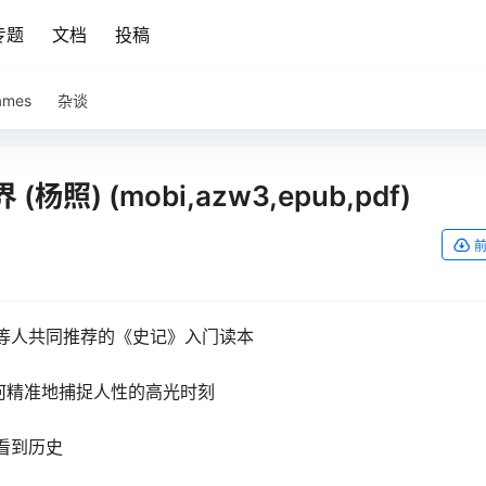
专题
文档
投稿
ames
杂谈
 (mobi,azw3,epub,pdf)
等人共同推荐的《史记》入门读本
如何精准地捕捉人性的高光时刻
看到历史