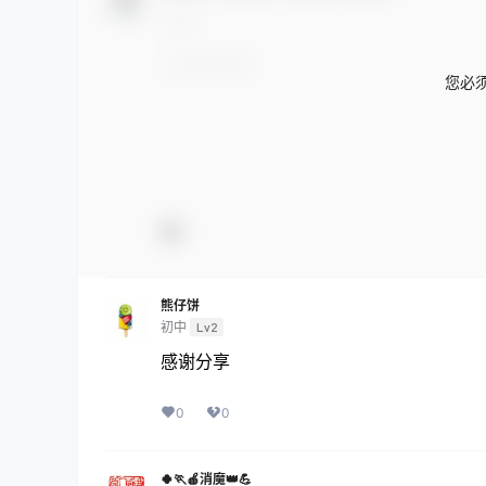
您必
熊仔饼
初中
Lv2
感谢分享
0
0
🍀🏃🍎消魔👑💪