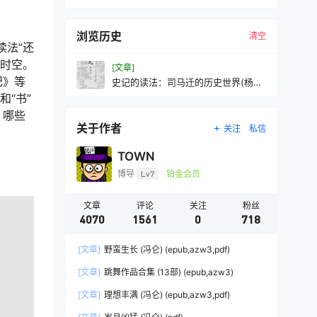
浏览历史
清空
读法”还
的时空。
[文章]
纪》等
史记的读法：司马迁的历史世界(杨照)
(mobi,azw3,epub,pdf
“书”
，哪些
关于作者
关注
私信
TOWN
博导
Lv7
铂金会员
文章
评论
关注
粉丝
4070
1561
0
718
[文章]
野蛮生长 (冯仑) (epub,azw3,pdf)
[文章]
跳舞作品合集 (13部) (epub,azw3)
[文章]
理想丰满 (冯仑) (epub,azw3,pdf)