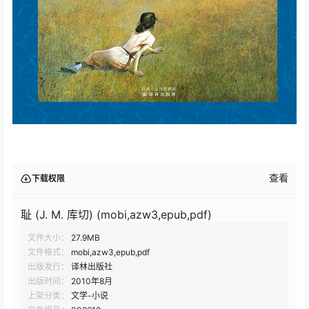
查看
下载权限
耻 (J. M. 库切) (mobi,azw3,epub,pdf)
文件大小：
27.9MB
文件格式：
mobi,azw3,epub,pdf
出版发行：
译林出版社
出版时间：
2010年8月
上架分类：
文学-小说