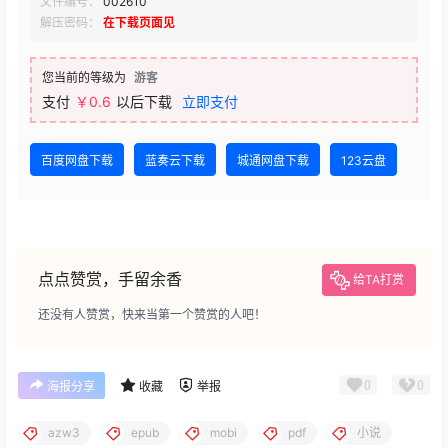
文件编号：
002610
解压密码：
在下载页面见
您当前的等级为
游客
支付
￥0.6
以后下载
立即支付
百度网盘下载
蓝奏云下载
城通网盘下载
123云盘
点点赞赏，手留余香
给TA打赏
还没有人赞赏，快来当第一个赞赏的人吧！
0
0
海报分享
收藏
举报
azw3
epub
mobi
pdf
小说