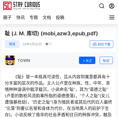
圈子
快讯
专题
文档
投稿
耻 (J. M. 库切) (mobi,azw3,epub,pdf)
0
悦读
25年4月20日
前往下载
TOWN
关注
私信
《耻》是一本极具可读性，且从内容到寓意都具有十
分丰富的层次的作品。主人公卢里在种族、性、中年、亲
情种种漩涡中载浮载沉，小说命名“耻”，其为“道德之耻”
(卢里的数桩风流韵事所指的道德堕落)，“个人之耻”(女儿
遭强暴抢劫)，“历史之耻”(身为殖民者或其后代的白人最终
“沦落”到要以名誉和身体为代价，在当地黑人的庇护下生
存)。小说反映了南非的社会矛盾和往日的种族冲突，触及