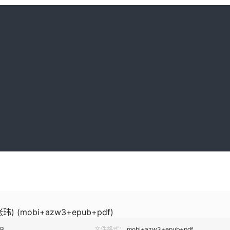
) (mobi+azw3+epub+pdf)
MB
文件格式：
mobi+azw3+epub+pdf