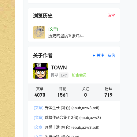
浏览历史
清空
[文章]
历史的温度1(张玮)
(mobi+azw3+epub+pdf
关于作者
关注
私信
TOWN
博导
Lv7
铂金会员
文章
评论
关注
粉丝
4070
1561
0
719
[文章]
野蛮生长 (冯仑) (epub,azw3,pdf)
[文章]
跳舞作品合集 (13部) (epub,azw3)
[文章]
理想丰满 (冯仑) (epub,azw3,pdf)