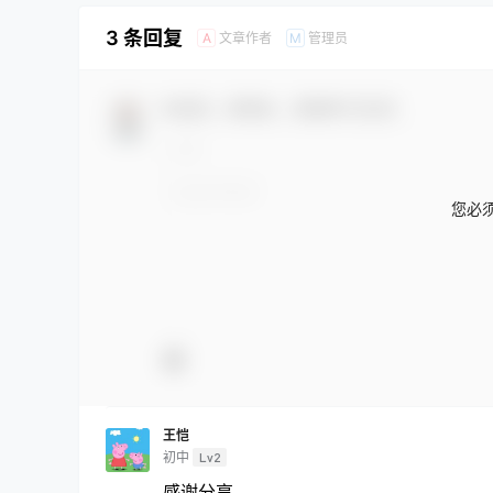
3 条回复
文章作者
管理员
A
M
欢迎您，新朋友，感谢参与互动！
您必
王恺
初中
Lv2
感谢分享