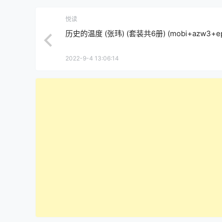
悦读
历史的温度 (张玮) (套装共6册) (mobi+azw3+ep
2022-9-4 13:06:14