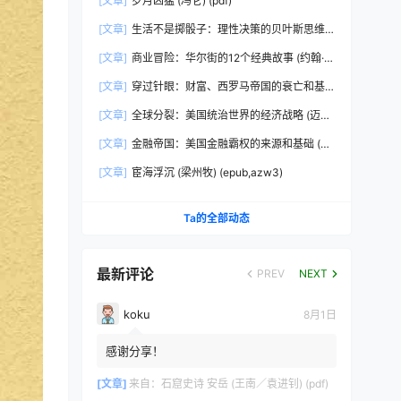
[文章]
岁月凶猛 (冯仑) (pdf)
[文章]
生活不是掷骰子：理性决策的贝叶斯思维
(刘雪峰) (epub,azw3)
[文章]
商业冒险：华尔街的12个经典故事 (约翰·布
鲁克斯) (epub,azw3,pdf)
[文章]
穿过针眼：财富、西罗马帝国的衰亡和基
督教会的形成，350~550年 (彼得·布朗)
[文章]
全球分裂：美国统治世界的经济战略 (迈克
(epub,azw3,pdf)
尔·赫德森) (pdf)
[文章]
金融帝国：美国金融霸权的来源和基础 (迈
克尔·赫德森) (epub,azw3,pdf)
[文章]
宦海浮沉 (梁州牧) (epub,azw3)
Ta的全部动态
最新评论
PREV
NEXT
koku
8月1日
感谢分享！
[文章]
来自：
石窟史诗 安岳 (王南／袁进钊) (pdf)