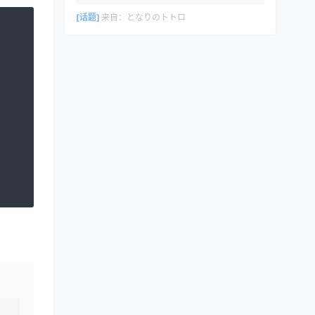
[话题]
来自：
となりのトトロ