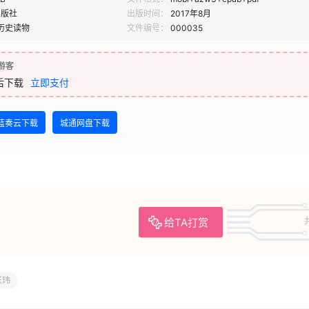
出版社
出版时间：
2017年8月
历史读物
文件编号：
000035
游客
后下载
立即支付
蓝奏云下载
城通网盘下载
给TA打赏
张玮