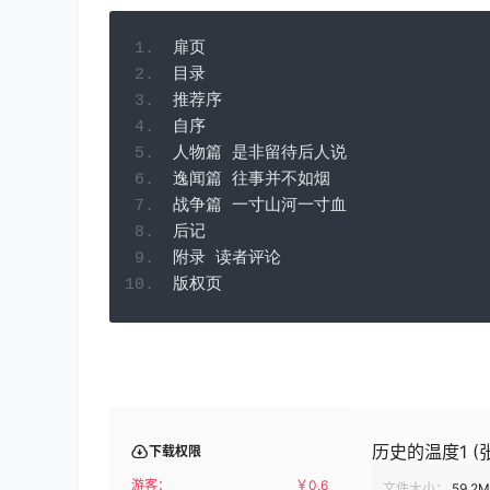
扉页
目录
推荐序
自序
人物篇
是非留待后人说
逸闻篇
往事并不如烟
战争篇
一寸山河一寸血
后记
附录
读者评论
版权页
历史的温度1 (张玮
下载权限
游客：
￥
0.6
文件大小：
59.2