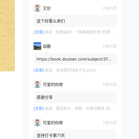
艾伦
7月31日
这个好看么亲们
[文章]
来自：
给我自由！一部美国的历史 (坎里克·方纳／埃里克·方纳) (mobi+azw3+epub)
邱鹏
7月31日
https://book.douban.com/subject/3725
8991/，人类还有希望吗
[文章]
来自：
本站帮您找电子书 2026
可爱的你称
7月31日
感谢分享
[文章]
来自：
看见孩子：洞察、共情与联结 (贝姬·肯尼迪) (mobi,azw3,epub)
可爱的你称
7月31日
坚持打卡第71天