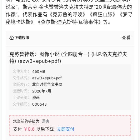
说家”，斯蒂芬·金也赞誉洛夫克拉夫特是“20世纪最伟大的
作家”。代表作品有《克苏鲁的呼唤》《疯狂山脉》《梦寻
秘境卡达斯》《查尔斯·迪克斯特·瓦德事件》等。
查看
下载权限
克苏鲁神话：图像小说 (全四册合一) (H.P.洛夫克拉夫
特) (azw3+epub+pdf)
文件大小：
450MB
文件格式：
azw3+epub+pdf
出版发行：
北京时代华文书局
出版时间：
2020年7月
上架分类：
漫画
文件编号：
000548
您当前的等级为
游客
支付
￥0.6
以后下载
立即支付