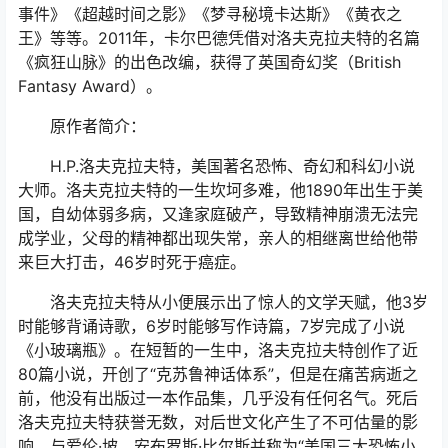
事件》《超越时间之影》《梦寻秘境卡达斯》《黄衣之
王》等等。2011年，卡尔巴德凭借对洛夫克拉夫特的名篇
《疯狂山脉》的出色改编，获得了英国奇幻奖（British
Fantasy Award）。
原作者简介：
H.P.洛夫克拉夫特，美国著名恐怖、奇幻和科幻小说
大师。洛夫克拉夫特的一生坎坷多难，他1890年出生于美
国，自幼体弱多病，又逢家庭破产，导致精神崩溃无法完
成学业，父母的精神都出现失常，亲人的相继离世给他带
来巨大打击，46岁时死于癌症。
洛夫克拉夫特从小便展示出了惊人的文学天赋，他3岁
时能够背诵诗歌，6岁时能够写作诗篇，7岁完成了小说
《小玻璃瓶》。在短暂的一生中，洛夫克拉夫特创作了近
80篇小说，开创了“克苏鲁神话体系”，但是在痛苦病逝之
前，他没有出版过一本作品集，几乎没有任何名气。死后
洛夫克拉夫特获誉无数，对后世文化产生了不可估量的影
响，与爱伦·坡、安布罗斯·比尔斯并称为“美国三大恐怖小