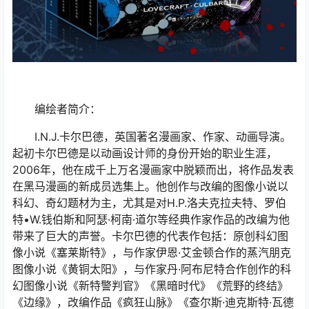
编绘者简介：
I.N.J.卡尔巴德，英国著名漫画家、作家、动画导演。
起初卡尔巴德是以动画设计师的身份开始的职业生涯，
2006年，他在成千上万名漫画家中脱颖而出，将作品发表
在黑马漫画的新成员选集上。他创作与改编的图像小说以
科幻、奇幻题材为主，尤其是对H.P.洛夫克拉夫特、罗伯
特•W.钱伯斯和阿瑟·柯南·道尔等经典作家作品的改编为他
带来了巨大的声誉。卡尔巴德的代表作包括：原创科幻图
像小说《塞莱斯特》，与作家伊恩·艾金顿合作的蒸汽朋克
图像小说《黄铜太阳》，与作家丹·阿布尼特合作创作的科
幻图像小说《新特警判官》《黑暗时代》《荒野的终结》
《边缘》，改编作品《疯狂山脉》《查尔斯·迪克斯特·瓦德