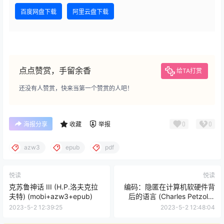
百度网盘下载
阿里云盘下载
点点赞赏，手留余香
给TA打赏
还没有人赞赏，快来当第一个赞赏的人吧！
0
0
海报分享
收藏
举报
azw3
epub
pdf
悦读
悦读
克苏鲁神话 III (H.P.洛夫克拉
编码：隐匿在计算机软硬件背
夫特) (mobi+azw3+epub)
后的语言 (Charles Petzold)
(mobi+azw3+epub+pdf)
2023-5-2 12:39:25
2023-5-2 12:48:04