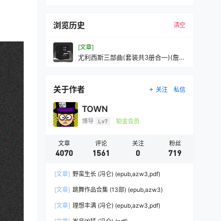
浏览历史
清空
[文章]
尤利西斯三部曲(套装共3册合一)(詹姆
斯·乔伊斯)(mobi+azw3+epub+pdf
关于作者
关注
私信
TOWN
博导
Lv7
铂金会员
文章
评论
关注
粉丝
4070
1561
0
719
[文章]
野蛮生长 (冯仑) (epub,azw3,pdf)
[文章]
跳舞作品合集 (13部) (epub,azw3)
[文章]
理想丰满 (冯仑) (epub,azw3,pdf)