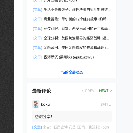
[文章]
岁月凶猛 (冯仑) (pdf)
[文章]
生活不是掷骰子：理性决策的贝叶斯思维
(刘雪峰) (epub,azw3)
[文章]
商业冒险：华尔街的12个经典故事 (约翰·布
鲁克斯) (epub,azw3,pdf)
[文章]
穿过针眼：财富、西罗马帝国的衰亡和基
督教会的形成，350~550年 (彼得·布朗)
[文章]
全球分裂：美国统治世界的经济战略 (迈克
(epub,azw3,pdf)
尔·赫德森) (pdf)
[文章]
金融帝国：美国金融霸权的来源和基础 (迈
克尔·赫德森) (epub,azw3,pdf)
[文章]
宦海浮沉 (梁州牧) (epub,azw3)
Ta的全部动态
最新评论
PREV
NEXT
koku
8月1日
感谢分享！
[文章]
来自：
石窟史诗 安岳 (王南／袁进钊) (pdf)