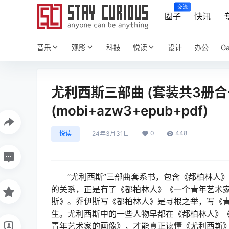
交流
圈子
快讯
音乐
观影
科技
悦读
设计
办公
G
尤利西斯三部曲 (套装共3册合一
(mobi+azw3+epub+pdf)
0
448
悦读
24年3月31日
“尤利西斯”三部曲套系书，包含《都柏林人
的关系，正是有了《都柏林人》《一个青年艺术
斯》。乔伊斯写《都柏林人》是寻根之举，写《
生。尤利西斯中的一些人物早都在《都柏林人》
青年艺术家的画像》，才能真正读懂《尤利西斯