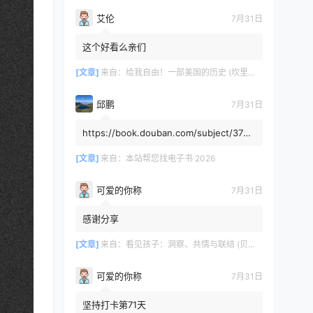
艾伦
7月31日
这个好看么亲们
[文章]
来自：
给我自由！一部美国的历史 (坎里克·方纳／埃里克·方纳) (mobi+azw3+epub)
邱鹏
7月31日
https://book.douban.com/subject/3725
8991/，人类还有希望吗
[文章]
来自：
本站帮您找电子书 2026
可爱的你称
7月31日
感谢分享
[文章]
来自：
看见孩子：洞察、共情与联结 (贝姬·肯尼迪) (mobi,azw3,epub)
可爱的你称
7月31日
坚持打卡第71天