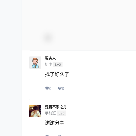
蛋夫人
初中
Lv2
找了好久了
0
0
泛若不系之舟
学前班
Lv0
谢谢分享