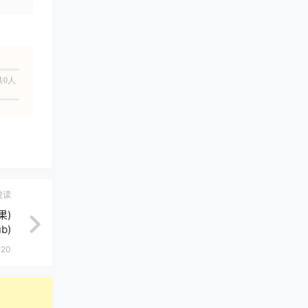
共0人
悦读
果)
b)
:20