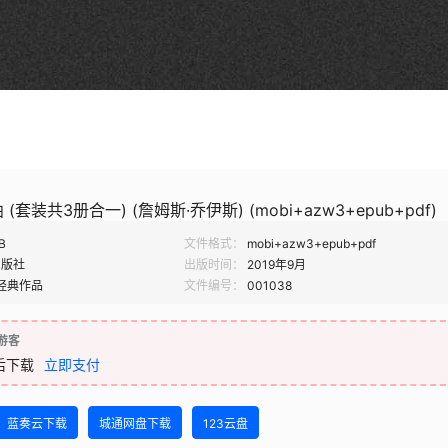
套装共3册合一) (詹姆斯·乔伊斯) (mobi+azw3+epub+pdf)
B
文件格式：
mobi+azw3+epub+pdf
出版社
出版时间：
2019年9月
经典作品
文件编号：
001038
游客
后下载
立即支付
蓝奏云下载
城通网盘下载
123云盘