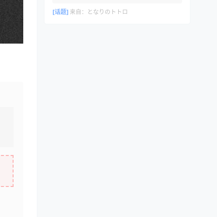
[话题]
来自：
となりのトトロ