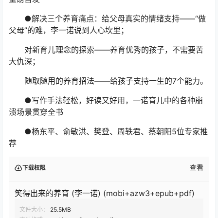
●解决三个养育痛点：给父母真实的情绪支持——“做
父母”的难，李一诺说到人心坎里；
对新育儿理念的探索——养育优秀的孩子，不需要苦
大仇深；
随取随用的养育招法——给孩子支持一生的7个能力。
●写作手法轻松，好读又好用，一诺育儿中的各种崩
溃场景贯穿全书
●杨东平、俞敏洪、樊登、周轶君、蔡朝阳5位专家推
荐
查看
下载权限
笑得出来的养育 (李一诺) (mobi+azw3+epub+pdf)
文件大小：
25.5MB