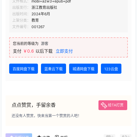
文件格式：
mobi+azw3+epub+pdf
出版发行：
浙江教育出版社
出版时间：
2024年6月
上架分类：
教育
文件编号：
001267
您当前的等级为
游客
支付
￥0.6
以后下载
立即支付
百度网盘下载
蓝奏云下载
城通网盘下载
123云盘
点点赞赏，手留余香
给TA打赏
还没有人赞赏，快来当第一个赞赏的人吧！