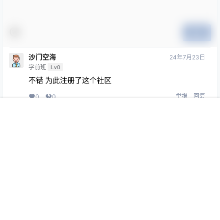
提交
沙门空海
24年7月23日
学前班
Lv0
不错 为此注册了这个社区
举报
回复
0
0
首页
专题
认证
搜索
菜单
我的
whcwk
6月2日
大学
Lv4
感谢分享
举报
回复
0
0
Copyright © 2026
Stay Curious
蒙ICP备16003162号-2