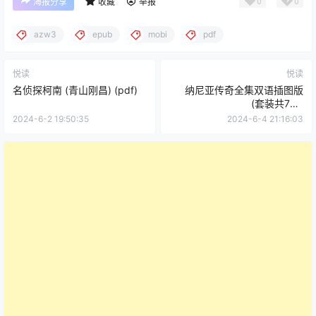
0
0
海报分享
收藏
举报
azw3
epub
mobi
pdf
悦读
悦读
名侦探柯南 (青山刚昌) (pdf)
纳尼亚传奇全集双语插图版
(套装共7本)
(mobi+azw3+epub)
2024-6-2 19:50:35
2024-6-4 21:16:03