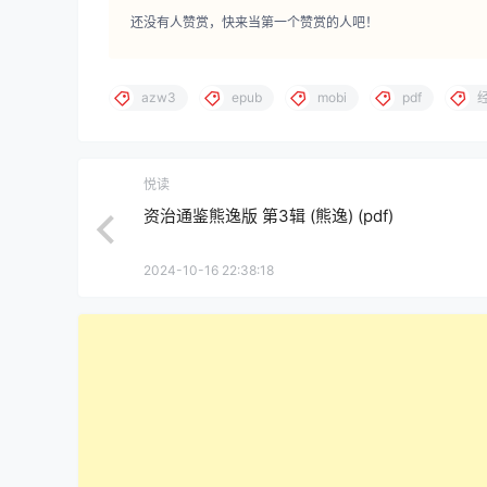
还没有人赞赏，快来当第一个赞赏的人吧！
azw3
epub
mobi
pdf
悦读
资治通鉴熊逸版 第3辑 (熊逸) (pdf)
2024-10-16 22:38:18