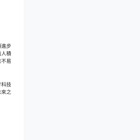
顧進步
前人積
來不易
考科技
未來之