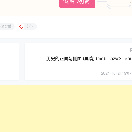
给TA打赏
经济金融
经管
历史的正面与侧面 (吴晗) (mobi+azw3+epu
2024-10-21 19:07