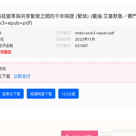
技變革與共享繁榮之間的千年辯證 (繁体) (戴倫·艾塞默魯／賽門
w3+epub+pdf)
B
文件格式：
mobi+azw3+epub+pdf
文化
出版时间：
2023年11月
经济金融
文件编号：
001697
载页面见
游客
后下载
立即支付
蓝奏云下载
城通网盘下载
123云盘