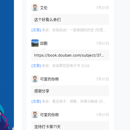
艾伦
7月31日
这个好看么亲们
[文章]
来自：
给我自由！一部美国的历史 (坎里克·方纳／埃里克·方纳) (mobi+azw3+epub)
邱鹏
7月31日
https://book.douban.com/subject/3725
8991/，人类还有希望吗
[文章]
来自：
本站帮您找电子书 2026
可爱的你称
7月31日
感谢分享
[文章]
来自：
看见孩子：洞察、共情与联结 (贝姬·肯尼迪) (mobi,azw3,epub)
可爱的你称
7月31日
坚持打卡第71天