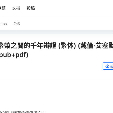
专题
文档
投稿
ames
杂谈
之間的千年辯證 (繁体) (戴倫·艾塞
ub+pdf)