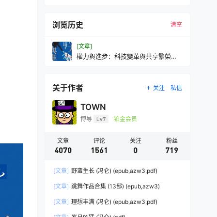
浏览历史
清空
[文章]
權力與進步：科技變革與共享繁榮之
間的千年辯證(繁体)(戴倫·艾塞默魯／
賽門·強森)(mobi+azw3+epub+pdf
关于作者
关注
私信
TOWN
博导
Lv7
铂金会员
文章
评论
关注
粉丝
4070
1561
0
719
[文章]
野蛮生长 (冯仑) (epub,azw3,pdf)
[文章]
跳舞作品合集 (13部) (epub,azw3)
[文章]
理想丰满 (冯仑) (epub,azw3,pdf)