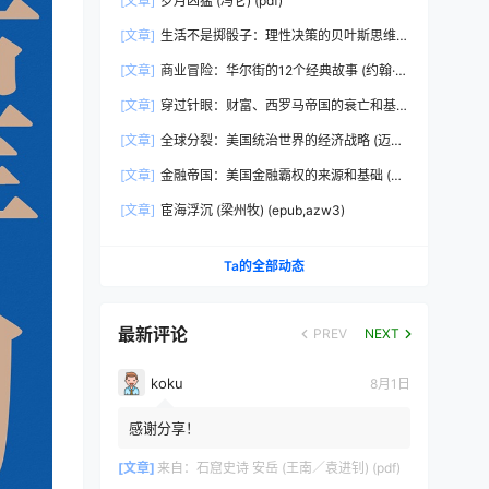
[文章]
岁月凶猛 (冯仑) (pdf)
[文章]
生活不是掷骰子：理性决策的贝叶斯思维
(刘雪峰) (epub,azw3)
[文章]
商业冒险：华尔街的12个经典故事 (约翰·布
鲁克斯) (epub,azw3,pdf)
[文章]
穿过针眼：财富、西罗马帝国的衰亡和基
督教会的形成，350~550年 (彼得·布朗)
[文章]
全球分裂：美国统治世界的经济战略 (迈克
(epub,azw3,pdf)
尔·赫德森) (pdf)
[文章]
金融帝国：美国金融霸权的来源和基础 (迈
克尔·赫德森) (epub,azw3,pdf)
[文章]
宦海浮沉 (梁州牧) (epub,azw3)
Ta的全部动态
最新评论
PREV
NEXT
koku
8月1日
感谢分享！
[文章]
来自：
石窟史诗 安岳 (王南／袁进钊) (pdf)