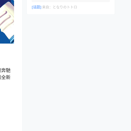
[话题]
来自：
となりのトトロ
速奔馳
到全新