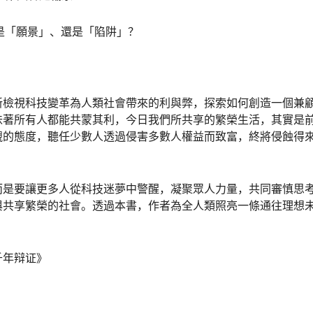
的是「願景」、還是「陷阱」？
新檢視科技變革為人類社會帶來的利與弊，探索如何創造一個兼
味著所有人都能共蒙其利，今日我們所共享的繁榮生活，其實是
觀的態度，聽任少數人透過侵害多數人權益而致富，終將侵蝕得
而是要讓更多人從科技迷夢中警醒，凝聚眾人力量，共同審慎思
與共享繁榮的社會。透過本書，作者為全人類照亮一條通往理想
千年辩证》