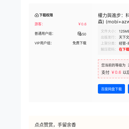
權力與進步：科
下载权限
森) (mobi+az
游客：
￥
0.6
文件大小：
125M
普通用户组：
50
出版发行：
天下
VIP用户组：
免费下载
上架分类：
经管-
解压密码：
在下
您当前的等级为
支付
￥0.6
以
百度网盘下载
点点赞赏，手留余香