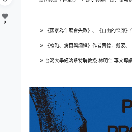
當代經濟學巨擘從千年歷史經驗借鑑，重新
0
☉ 《國家為什麼會失敗》、《自由的窄廊》
☉ 《槍砲、病菌與鋼鐵》作者賈德．戴蒙、
☉ 台灣大學經濟系特聘教授 林明仁 專文導