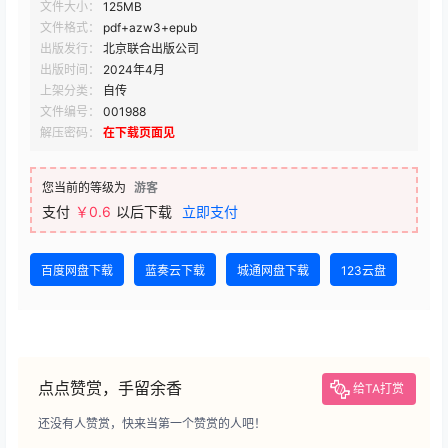
文件大小：
125MB
文件格式：
pdf+azw3+epub
出版发行：
北京联合出版公司
出版时间：
2024年4月
上架分类：
自传
文件编号：
001988
解压密码：
在下载页面见
您当前的等级为
游客
支付
￥0.6
以后下载
立即支付
百度网盘下载
蓝奏云下载
城通网盘下载
123云盘
点点赞赏，手留余香
给TA打赏
还没有人赞赏，快来当第一个赞赏的人吧！