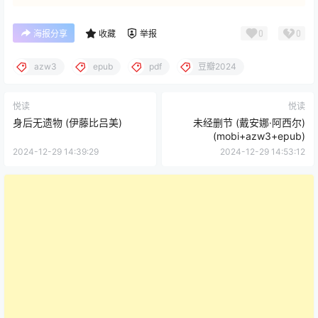
0
0
海报分享
收藏
举报
azw3
epub
pdf
豆瓣2024
悦读
悦读
身后无遗物 (伊藤比吕美)
未经删节 (戴安娜·阿西尔)
(mobi+azw3+epub)
2024-12-29 14:39:29
2024-12-29 14:53:12