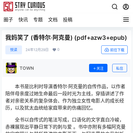
圈子
快讯
专题
文档
投稿
我妈笑了 (香特尔·阿克曼) (pdf+azw3+epub)
0
悦读
24年12月29日
前往下载
TOWN
关注
私信
本书是比利时导演香特尔·阿克曼的自传作品，以作者
陪伴母亲度过她生命最后一段时光为主线，穿插讲述了作
者对亲密关系的复杂体会、作为独立女性电影人的成长经
历，以及犹太血统给家庭带来的伤痛回忆。
全书以自传式的笔法写成，口语化的文字直白冷峻，
赤裸展现出平静日常下的刺与爱 。书中亦附有多幅阿克曼