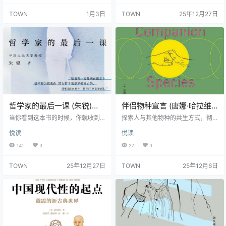
学批评和文学理论、马克思主义哲
道、孟岩重磅推荐 在普遍的心灵
TOWN
1月3日
TOWN
25年12月27日
学与文化批判等诸领域都有巨的大
危机之下，何处寻找安心之道？ 本
影响，甚至可以说这一群体一同在
书是一本适合现代人读的佛学智慧
某种意义上奠定了二十世纪批判性
入门读物。从现代人的日常和体验
文艺理论的基础、提供了最核心的
出发，用通俗易懂的语言拆解佛学
概念和方法论体系，其影响力覆盖
看似玄妙的概念，用佛学真正的精
整个当代西方文化思想领域。 原书
神关切，来回应当代人种种的心灵
主体部分共四个部分，分别为：写
追问，帮…
于上世纪3…
哲学家的最后一课 (朱锐)
伴侣物种宣言 (唐娜·哈拉维)
(epub,azw3,pdf)
(epub,azw3)
当你看到这本书的时候，你就收到
探索人与其他物种的共生方式，彻
了哲学家朱锐留给世界的爱与告
底改变我们对爱与伴侣关系的理
悦读
悦读
别。 被医学宣布仅剩数十天的生
解！ 在与人类的共同生活中，狗一
命，每天都在体验身体的疼痛与功
直扮演着重要的角色，它们一同参
141
0
27
0
能丧失，朱锐留下的文字直面每一
与战争、殖民、狩猎、畜牧、医疗
步都更接近死亡的进程。但他无所
等活动。狗在欧洲征服美洲大陆的
TOWN
25年12月27日
TOWN
25年12月6日
畏惧，并将对生命和死亡的思考带
过程中充当了殖民者的恐怖工具；
至人生最后时刻。他始终认为死亡
在电子战争诞生前，训练有素的狗
是生命的一部分，我们谈论死亡，
是最具灵性的一种武器；追踪猎犬
是为了更好地活。 这本书正是源自
不仅能吓住奴隶和囚犯，也救助了
作者朱锐在生命最后的十日对谈，
迷路儿童和地震灾民……它们不是家
以及他在中国人民大学开设的最后
中的“毛孩子”，而是人类进化中的重
一门哲学课，汇集了他在哲学研究
要“同伙”，我们塑造了彼此的生命
领域 30…
和…