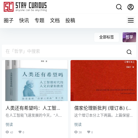
圈子
快讯
专题
文档
投稿
全部标签
哲学
人类还有希望吗：人工智能
儒家伦理新批判 (增订本) (邓
时代的人文启蒙和教育 (上
晓芒)
在人工智能飞速发展的今天，“人类
这个增订本分上下两篇。上篇保留
下) (徐贲) (pdf)
还有希望吗？”是我们每一个人不得
原书（2010年，重庆大学出版社）
悦读
悦读
不面对的现实性追问。技术带来了
关于儒家伦理的那场论战的基本内
前所未有的便利，也带来了深刻的
容；下篇是论战的余绪，并补入阐
43
0
38
0
不安。AI不仅可能取代人类的部分工
述新批判主义的四篇文章。通观全