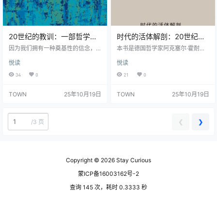
筑、艺术…
20世纪的教训：一部哲学对
时代的活体解剖：20世纪观
话 (汉斯-格奥尔格·伽达默尔
念史肖像 (阿克塞尔·霍耐特)
因为我们拥有一种奠基性的信念，
本书是德国哲学家阿克塞尔·霍耐特
／里卡尔多·多托利)
坚信我们的文化和信仰的同一性不
(epub,azw3)
对20世纪观念史进行研究与诠释的
悦读
悦读
会在对话中遭到贬低，也不会绝对
著作，他所选取的知识分子是一群
(epub,azw3,pdf)
性地支配他者。相反，它能够充任
“无所归依的世界公民”，推动他们进
34
0
21
0
相互理解和相互尊重的基础。而从
行理论思考的是那些关于痛苦、灾
根本上能把人类社会紧紧凝聚在一
难以及驱逐的切身体验。对他们而
TOWN
25年10月19日
TOWN
25年10月19日
起的东西，就是这种对话本身。
言，理论就是剖析社会肌体的解剖
——伽达默尔 20 世纪最著名的西方
刀，是揭示社会深层结构与内在生
哲学家及解释学的奠基人之一伽达
命的利器。无论是弗朗茨·罗森茨威
默尔在年近百岁时与意大利哲学家
格、奥雷尔·科尔奈、罗宾·科林伍
❮
❯
/
3 页
多托利展开了一场颇具丰富意涵和
德、朱迪丝·施克莱还是昆廷·斯金
哲学意味的对话，回顾了他全部哲
纳，他们都把自己的学术研究与富
学思想重要方面的发展历程。 不仅
有历史意义的政治事件密切联…
如此…
Copyright © 2026
Stay Curious
蒙ICP备16003162号-2
查询 145 次，耗时 0.3333 秒