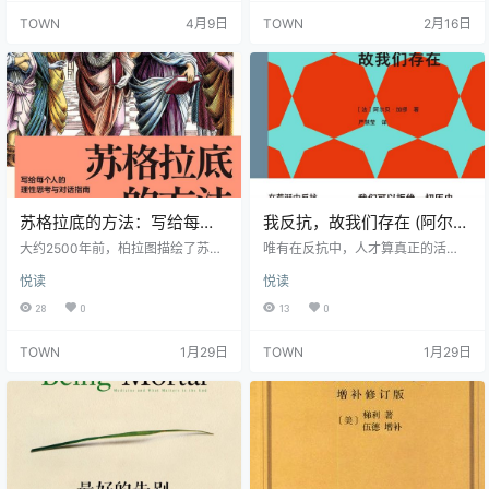
作，甚至可能模仿、操纵，乃至消
书，论题涵盖儒家亲亲相隐的实质
TOWN
4月9日
TOWN
2月16日
灭我们。面对这场文明的深刻转
及历史作用，忠与孝的关系，对儒
型，人类应如何重新理解自身、重
家伦理的正向理解与反向理解，逻
塑教育、并思考智能与伦理的未来
辑和仁德、或理性与情感的关系等
边界？ 本书从“后康德”的视角出
正反双方的辩难。此外，论题还涉
发，提出一种面向人工智能时代的
及对苏格拉底与游叙弗伦的关于子
人文启蒙路径。它不是复古的呼
讼父是否合乎正义原则的辩难的理
唤，也不是悲观的预言，而是一种
解，儒家亲亲相隐与罗马法及西方
深刻…
现代法…
苏格拉底的方法：写给每个
我反抗，故我们存在 (阿尔贝
人的理性思考与对话指南 (沃
·加缪) (epub,azw3)
大约2500年前，柏拉图描绘了苏格
唯有在反抗中，人才算真正的活
德·法恩斯沃斯) (epub,azw3)
拉底的对话，苏格拉底提出问题的
着。 诺贝尔文学奖得主加缪历时十
悦读
悦读
方式及其原因，构成了一种完整的
年构思的代表作，他自己zui为钟爱
思维方式，这就是苏格拉底的方
的一本书。 上市半年便售出6万多
28
0
13
0
法，该方法不仅仅是一种技术，更
册，像一枚炸弹炸翻了整个法国思
是一种耐心、探究、谦逊和怀疑的
想界，被誉为“二战zui伟大的书之
TOWN
1月29日
TOWN
1月29日
行为准则，开启了人类对智慧的追
一”。 从波德莱尔到陀思妥耶夫斯
寻。在苏格拉底方法的帮助下，你
基，从卢梭到尼采，从法国大革命
会发现，所谓的确定信念或许不过
到俄国革命……他向世界公开了他的
只是由未经审视的假设堆叠而成，
心灵，他的热诚，他在政治、文学
那些看似理所当然的观点，背后也
和思想上的信念——这是一次开诚
隐藏着未曾察觉的矛盾。这是一本
布公的告白与宣言。 只读《 西西弗
写给所有人的理性思考与对话指
神话》还不足以了解加缪…
南，帮助人…