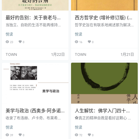
最好的告别：关于衰老与死
西方哲学史 (增补修订版) (梯
亡，你必须知道的常识 (阿图
利／伍德) (epub,azw3,pdf)
当独立、自助的生活不能再维持
哲学史旨在有联系地阐述那为解决
·葛文德) (epub,azw3,pdf)
时，我们该怎么办？在生命临近终
存在问题或使人了解我们的经验世
悦读
悦读
点的时刻，我们该和医生谈些什
界而作的各种尝试。它是从古至今
么？应该如何优雅地跨越生命的终
探源究理的人类思想的发展史；不
23
0
16
0
点？对于这些问题，大多数人缺少
仅按年代列举和解释各种哲学理
清晰的观念，而只是把命运交由医
论，而且研究各种哲学理论彼此的
TOWN
1月22日
TOWN
1月21日
学、技术和陌生人来掌控。影响世
关系、产生的时期，以及提供哲学
界的医生阿图•葛文德结合其多年的
理论的思想家。每一种思想体系或
外科医生经验与流畅的文笔，讲述
多或少地有赖于其所由兴起的文
了一个个伤感而发人深省的故事，
明、以前各种思想体系的性质，及
对在21世纪变老意味着什么进行了
其创始者的个性；它又反过来对当
清醒、深入的探索。本书富有洞
代和后代的思想和制度发生很大的
见、感人至深，并为我们提供了实
影响。所以哲学史必须力求把每一
用的路线图，…
种宇宙观放在它…
美学与政治 (西奥多·阿多诺)
人生解忧：佛学入门四十讲
(epub,azw3,pdf)
(成庆) (epub,azw3,pdf)
收录了布洛赫、卢卡奇、布莱希
✿真正的精神自救是看好这颗心 ✿
特、本雅明、阿多诺、杰姆逊这些
用佛学智慧回应现代人的心灵困
悦读
悦读
西方马克思主义艺术批评家对美学
境，重拾内心安顿的力量 ✿治愈几
与政治问题讨论的重要文章。这些
万人的课程汇集成书，附禅修入门
39
0
72
0
思想成果对西方当代美学、当代文
音频指导 ✿李诞、易立竞、梁文