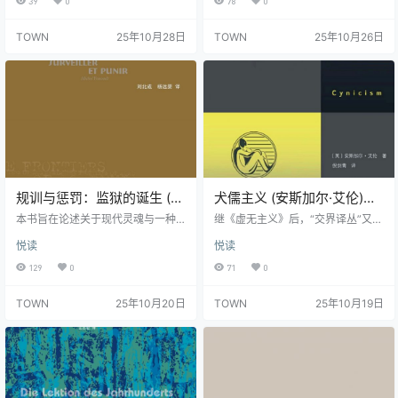
39
0
78
0
部划时代著作的书名提示的那样，
世界的感受，追求一种冷静而达观
解释了物种的起源吗？ 自诞生的那
的生活。这部著作是斯多葛学派的
TOWN
25年10月28日
TOWN
25年10月26日
一天起，达尔文自然选择和演化的
一个里程碑。
理论就引发过很多争议：被曲解、
被滥用、被否认，并且引发过一次
又一次激烈的辩论。虽然今天的多
数人已经不再相信生命是神创的产
物，并接受演化和自然选择才是生
命多样性背后的力量，但哲学家丹
尼尔·丹…
规训与惩罚：监狱的诞生 (修
犬儒主义 (安斯加尔·艾伦)
订译本) (米歇尔·福柯) (pdf)
(epub,azw3)
本书旨在论述关于现代灵魂与一种
继《虚无主义》后，“交界译丛”又一
新的审判权力之间相互关系的历
力作！ 徐贲、徐英瑾 推荐 每个人或
悦读
悦读
史，论述现行的科学—法律综合体
许都有自己的“犬儒时刻”，是屈服于
的系谱。在这种综合体中，惩罚权
心中的“黑暗面”，还是拨开迷雾，迎
129
0
71
0
力获得了自身的基础、证明和规
接真相？还原犬儒主义的真面目，
则，扩大了自己的效应，并且用这
激活思想潜流的真精神。 认识犬儒
TOWN
25年10月20日
TOWN
25年10月19日
种综合体掩饰自己超常的独特性。
主义，重识时代，直面自我！ 每个
福柯称此书为“我的第一部著作”，历
人或许都有自己的“犬儒时刻”。 每
史学家彼得·盖伊则将《规训与惩
当陷入绝望，我们内心深处总会有
罚》描述为福柯的关键文本，认为
一个声音：“我恨变得愤世嫉俗，但
它影响了19世纪监狱理论与实践的
是……” 愤世嫉俗？玩世不恭？缺乏
学术研究。事实上，该书自出版以
羞耻心？…… 犬儒主义是什么？什么
来，在哲学、政治、历史乃至建
样的…