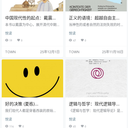
中国现代性的起点：戴震的
正义的语境：超越自由主义
新古典世界 (胡明辉)
与社群主义的政治哲学 (莱纳
本书以戴震为中心，展开清代中期
当神性的或者自然的法则失效的时
(epub,azw3)
政治文化的相关论述，以儒学士人
·福斯特) (epub,azw3)
候，正义的规范权威从何建立呢？
悦读
悦读
与耶稣会士的斗争为主要线索，解
如果“正义女神”身处一个完全不同的
释戴震如何以理性主义的方式重构
政治社会中，她该如何唤起共同而
19
0
47
0
儒家经典与耶稣会士传入的数理天
普遍的道德观念呢？这是福斯特在
文学。康熙朝有系统、有目的地选
本书中提出的问题。由此出发，福
TOWN
25年12月1日
TOWN
25年11月16日
择了耶稣会士传入的欧洲数理天文
斯特认为不考虑单个的人格而去追
学，在宫廷中形成一个科学派。科
寻一种普遍的正义，以及去追求一
学派历经康熙末年九子夺嫡的斗争
种同具体的人的经验相分离的理
和雍正朝的贬斥，最后在乾隆朝初
性，隐含着某种危险。因此，为了
年复兴。正是此时，戴震的天文历
解决上述问题，福斯特探讨了与“正
算与经学方法为乾隆朝科学派提供
义”概念相关的不同语境，他认为对
了一种在儒学的符号系统内研究科
“正义的诸语境”的区分，有助于阐
学的可能，…
明…
好的决策 (夏栋)
逻辑与哲学：现代逻辑导论
(epub,azw3)
(第九版) (保罗·蒂德曼／霍华
我们现代人都是穿着西装的原始
《逻辑与哲学：现代逻辑导论》是
人， 大脑里有着几百万年演化训练
德·卡哈尼)
迄今为止国际上最畅销的现代逻辑
悦读
悦读
出的认知定式。 但面临现代生活的
基础教程（没有“之一”）。该教程是
复杂情境， 这些思维上的“套路”却
面向那些需要关于逻辑学既严格而
114
0
65
0