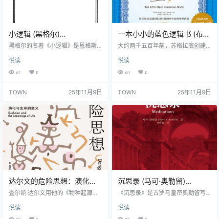
一个重要…
小逻辑 (黑格尔)
一本小小的蓝色逻辑书 (布兰
(epub,azw3,pdf)
登·罗伊尔著)
黑格尔的名著《小逻辑》是恩格斯
大约两千五百年前，苏格拉底创建
推荐的学习马克思主义哲学的必读
(epub,azw3,pdf)
了一套方法，通过一系列探问，也
悦读
悦读
文本之一。《小逻辑》是黑格尔唯
就是后世所说的“苏格拉底方法”，来
心主义最少、唯物主义最多的一部
获取问题的答案，并对这些答案进
61
0
60
0
哲学著作。它论述的是由感性的反
行推断。通过这种方式，他就可以
映物质世界，发展为由知性反映有
找出各种复杂现象背后的关键问
TOWN
25年11月9日
TOWN
25年11月9日
中人性在关系中的宏观现实世界，
题，揭开很多貌似有理实则荒谬的
最后发展到理性的辩证的上升到主
说法背后的真相。这套方法就是后
观与客观、理论与实践、有限与无
来我们所说的“逻辑推理” 本质上来
限得到统一的全体的绝对理念。
说，逻辑推理是一个“收集信息、评
估信息的过程”。要想做出正确的决
定，我们首先要占有充分的信息，
而要想占有充分的信息，首先需要…
达尔文的危险思想：演化与
沉思录 (马可·奥勒留)
生命的意义 (丹尼尔·丹尼特)
(epub,azw3,pdf)
查尔斯·达尔文用他的《物种起源》
《沉思录》是古罗马皇帝奥勒留写
(epub,azw3,pdf)
为生命的多姿多彩提供了一种解
给自己的书，内容大部分是他在鞍
悦读
悦读
释：是演化和自然选择造就了这个
马劳顿中写成的。作品来自奥勒留
星球上缤纷的生命。但他真的如这
对身羁宫廷的自己和自己所处混乱