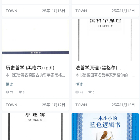
可能让我们犯错。 如何避免？ 我们
又亲切的全面介绍的学生面编写
要运用理性能力重塑大脑，做自己
的。教程的第一部分和第二部分，
TOWN
25年11月16日
TOWN
25年11月12日
的“调参侠”。 认识自己的非理性，
通过伴以清晰阐释的循序渐进式训
才能做出好的决策。 🌟思想赛道顶
练，带领学生从语句逻辑通达带等
流博主，助你升级思维，觉醒开
词的一阶谓词逻辑。第三部分则覆
悟！ “人生开悟”系列火爆全网，深
盖逻辑畛域其他内容的比较稳固的
入浅出普及哲学知识， 订阅用户超2
范围，包括亚里士多德逻辑、归纳
00万，上线课程观看人次超20万，
逻辑、模态逻辑、认知逻辑和道义
节目播放量超2…
逻辑。全书以清晰、准确的理论阐
释见长，…
历史哲学 (黑格尔) (pdf)
法哲学原理 (黑格尔)
(epub,azw3,pdf)
本书汇辑著名德国古典哲学家黑格
本书是德国著名哲学家黑格尔的一
尔在柏林大学的多次演讲记录，由
本重要著作，书中从哲学的角度解
悦读
悦读
其高足爱德华德・干斯教授整理而
析法，用辩证的思维探悉法、道德
成。自问世以来，学术界公认为进
与伦理之间的奥秘。
71
0
46
0
入和研究黑格尔哲学系统的入门书
籍；又因原为对应一般大学生的理
TOWN
25年11月12日
TOWN
25年11月12日
解能力和专业知识水平而表述，故
体例格式不必谨严深奥的高头讲
章，照搬《哲学的传记史》作者鲁
维斯所言，此书乃其“生平所读这类
著作中最愉快的一部”，而占据全书
篇幅甚多的例证解释，对于研究哲
学不深的读者也是很熟悉的。其另